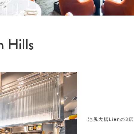
 Hills
池尻大橋Lienの