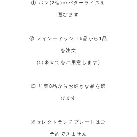
① パン(2個)orバターライスを
選びます
② メインディッシュ5品から
1品
を注文
(出来立てをご用意します)
③ 前菜8品から
お好きな品を選
びます
※セレクトランチプレートはご
予約できません